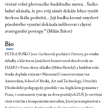
včetně volně plovoucího hudebního metra… Šuško
ladně ukázala, že pro svůj záměr dokáže lehce využít
širokou škálu podnětů… Její hudba kromě smyslově
působivého vyznění dokázala infiltrovat i chytré
avantgardní postupy.“ (Milán Bátor)
Bio
PETRA ŠUŠKO (roz. Gavlasová) pochází z Ostravy, po studiu
skladby a klavíru na Janáčkově konzervatoři absolvovala na
HAMU v Praze obory skladba (Milan Slavický) a hudební režie.
Studia doplnila stážemi v Nizozemí (Conservatorium van
Amsterdam, School of Media, Art and Technology, Utrecht).
Dlouhodobě pedagogicky působila v na Anglickém gymnáziu v
Praze, v současnosti vyučuje na dvou pražských ZUŠ. Je otevřená
všem tvůrčím a kompozičním metodám, které jsou inspirativní a
funkční pro práci s daným médiem. Kompozičně se realizuje