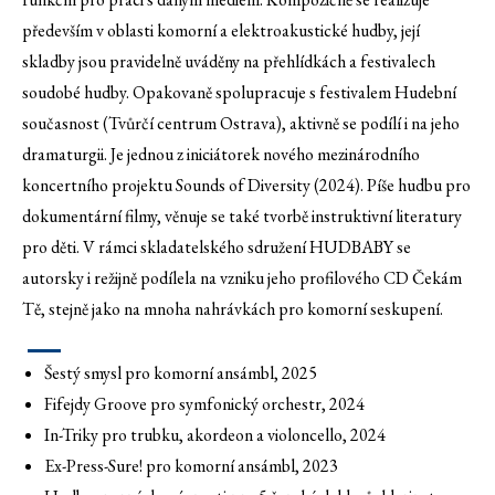
především v oblasti komorní a elektroakustické hudby, její
skladby jsou pravidelně uváděny na přehlídkách a festivalech
soudobé hudby. Opakovaně spolupracuje s festivalem Hudební
současnost (Tvůrčí centrum Ostrava), aktivně se podílí i na jeho
dramaturgii. Je jednou z iniciátorek nového mezinárodního
koncertního projektu Sounds of Diversity (2024). Píše hudbu pro
dokumentární filmy, věnuje se také tvorbě instruktivní literatury
pro děti. V rámci skladatelského sdružení HUDBABY se
autorsky i režijně podílela na vzniku jeho profilového CD Čekám
Tě, stejně jako na mnoha nahrávkách pro komorní seskupení.
Šestý smysl pro komorní ansámbl, 2025
Fifejdy Groove pro symfonický orchestr, 2024
In-Triky pro trubku, akordeon a violoncello, 2024
Ex-Press-Sure! pro komorní ansámbl, 2023