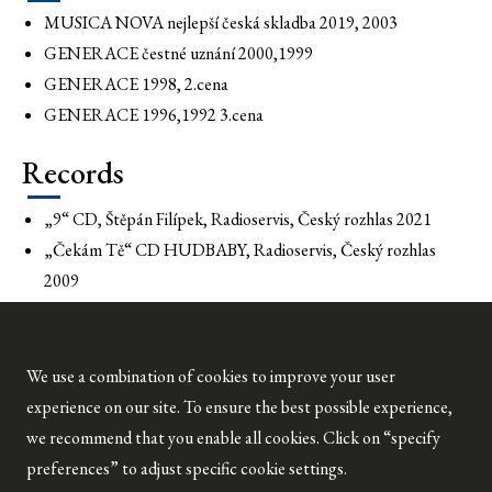
MUSICA NOVA nejlepší česká skladba 2019, 2003
GENERACE čestné uznání 2000,1999
GENERACE 1998, 2.cena
GENERACE 1996,1992 3.cena
Records
„9“ CD, Štěpán Filípek, Radioservis, Český rozhlas 2021
„Čekám Tě“ CD HUDBABY, Radioservis, Český rozhlas
2009
Petra Šuško: Do Ostravy se ráda vracím, Rozhovor Klasika+
https://www.klasikaplus.cz/petra-susko-do-ostravy-se-vzdy-
We use a combination of cookies to improve your user
experience on our site. To ensure the best possible experience,
rada-vracim/
we recommend that you enable all cookies. Click on “specify
preferences” to adjust specific cookie settings.