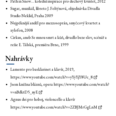
Path in Snow… kolední inspirace pro dechový kvintet, 2012
Sugar, muzikál, libreto J. Foltýnová, objednávka Divadla
Studio Neklid, Praha 2009
Nejpěknější anděl pro mezzosoprán, smyčcový kvartet a
xylofon, 2008
Cirkus, aneb Se mnou smrt a kůň, divadlo beze slov, scénář a
režie E. Tálská, premiéra Brno, 1999
Nahrávky
Lamento pro basklarinet a klavír, 2019,
https://www.youtube.com/watch?v=yYyYjY8Uc_8
Jsem kněžna bláznů, opera
https://www.youtube.com/watch?
v=nBdktD5_nyE
Agnus dei pro hoboj, violoncello a klavír
https://www.youtube.com/watch?v=2ZBJMrGgLnM