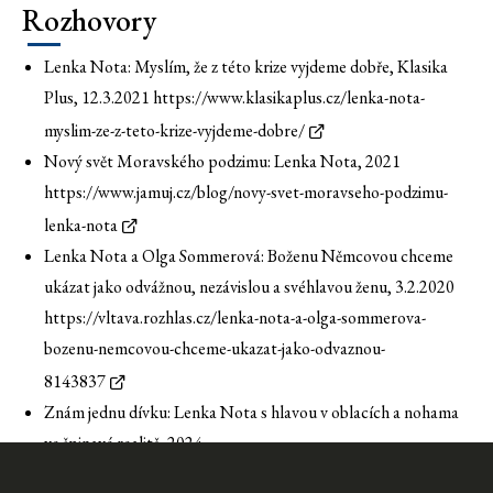
Rozhovory
Lenka Nota: Myslím, že z této krize vyjdeme dobře, Klasika
Plus, 12.3.2021
https://www.klasikaplus.cz/lenka-nota-
myslim-ze-z-teto-krize-vyjdeme-dobre/
Nový svět Moravského podzimu: Lenka Nota, 2021
https://www.jamuj.cz/blog/novy-svet-moravseho-podzimu-
lenka-nota
Lenka Nota a Olga Sommerová: Boženu Němcovou chceme
ukázat jako odvážnou, nezávislou a svéhlavou ženu, 3.2.2020
https://vltava.rozhlas.cz/lenka-nota-a-olga-sommerova-
bozenu-nemcovou-chceme-ukazat-jako-odvaznou-
8143837
Znám jednu dívku: Lenka Nota s hlavou v oblacích a nohama
ve špinavé realitě, 2024
https://www.mujrozhlas.cz/futurissimo/znam-jednu-divku-8-