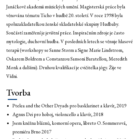
Janáčkově akademii múzických umění. Magisterská práce byla
věnována tématu Ticho v hudbě 20. století. V roce 1998 byla
spoluzakladatelkou ženské skladatelské skupiny Hudbaby.
Součástí zaměření je jevištní práce. Inspiračním zdroje je často
mytologie, duchovní hudba. V posledních letech se věnuje hlasové
terapii (workshopy se Sanne Storm a Signe Marie Lindstrom,
Oskarem Boldrem a Constanzou Sansoni Baratellou, Meredith
Monk a dalšími). Druhou kvalifikací je cvičitelka jógy. Žije ve
Vídni.
Tvorba
Ptelea and the Other Dryads pro basklarinet a klavír, 2019
Agnus Dei pro hoboj, violoncello a klavír, 2018
Jsem kněžna bláznů, komorní opera, libreto O. Sommerová,
premiéra Brno 2017