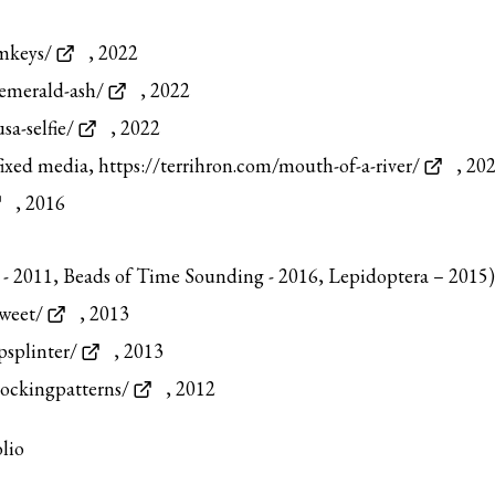
imkeys/
, 2022
/emerald-ash/
, 2022
a-selfie/
, 2022
fixed media,
https://terrihron.com/mouth-of-a-river/
, 20
, 2016
e - 2011, Beads of Time Sounding - 2016, Lepidoptera – 2015
sweet/
, 2013
psplinter/
, 2013
lockingpatterns/
, 2012
olio