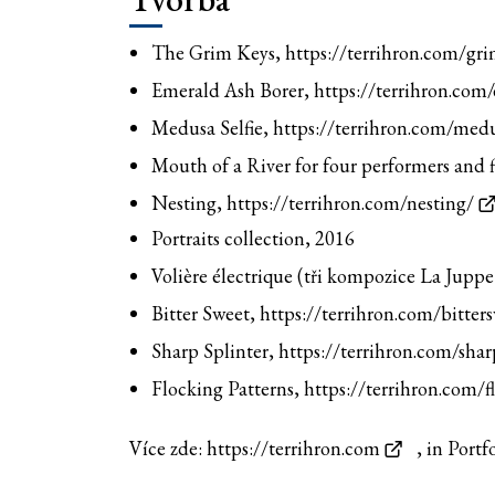
The Grim Keys,
https://terrihron.com/gr
Emerald Ash Borer,
https://terrihron.com
Medusa Selfie,
https://terrihron.com/medus
Mouth of a River for four performers and 
Nesting,
https://terrihron.com/nesting/
Portraits collection, 2016
Volière électrique (tři kompozice La Jupp
Bitter Sweet,
https://terrihron.com/bitter
Sharp Splinter,
https://terrihron.com/shar
Flocking Patterns,
https://terrihron.com/f
Více zde:
https://terrihron.com
, in Portf