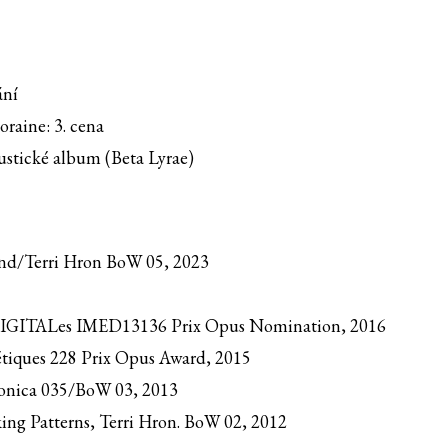
ání
raine: 3. cena
ustické album (Beta Lyrae)
Band/Terri Hron BoW 05, 2023
 DIGITALes IMED13136 Prix Opus Nomination, 2016
tiques 228 Prix Opus Award, 2015
ofonica 035/BoW 03, 2013
ng Patterns, Terri Hron. BoW 02, 2012