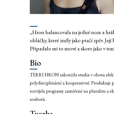
„Hron balancovala na jedné noze a hrála
obláčky, které zněly jako ptačí zpěv. Je
Připadalo mi to snové a skoro jako v t
Bio
TERRI HRON zakončila studia v oboru elektro
polydisciplinární a kooperativní. Produkuje
rozvíjela programy zaměřené na pluralitu a e
souborů.
Tvorba