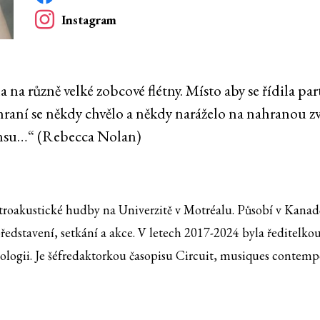
Instagram
 na různě velké zobcové flétny. Místo aby se řídila pa
jí hraní se někdy chvělo a někdy naráželo na nahranou 
ransu…“ (Rebecca Nolan)
akustické hudby na Univerzitě v Motréalu. Působí v Kanadě. J
 představení, setkání a akce. V letech 2017-2024 byla ředite
kologii. Je šéfredaktorkou časopisu Circuit, musiques contem