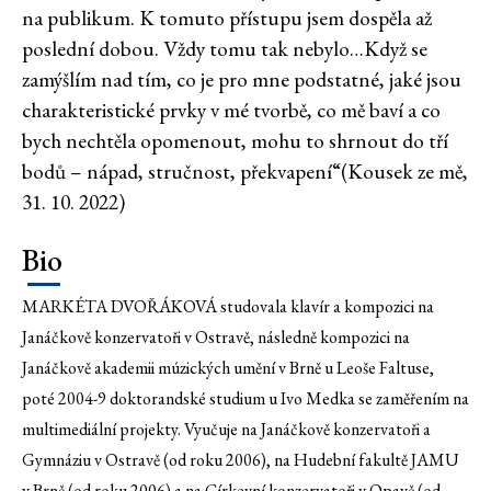
na publikum. K tomuto přístupu jsem dospěla až
poslední dobou. Vždy tomu tak nebylo…Když se
zamýšlím nad tím, co je pro mne podstatné, jaké jsou
charakteristické prvky v mé tvorbě, co mě baví a co
bych nechtěla opomenout, mohu to shrnout do tří
bodů – nápad, stručnost, překvapení“(Kousek ze mě,
31. 10. 2022)
Bio
MARKÉTA DVOŘÁKOVÁ studovala klavír a kompozici na
Janáčkově konzervatoři v Ostravě, následně kompozici na
Janáčkově akademii múzických umění v Brně u Leoše Faltuse,
poté 2004-9 doktorandské studium u Ivo Medka se zaměřením na
multimediální projekty. Vyučuje na Janáčkově konzervatoři a
Gymnáziu v Ostravě (od roku 2006), na Hudební fakultě JAMU
v Brně (od roku 2006) a na Církevní konzervatoři v Opavě (od