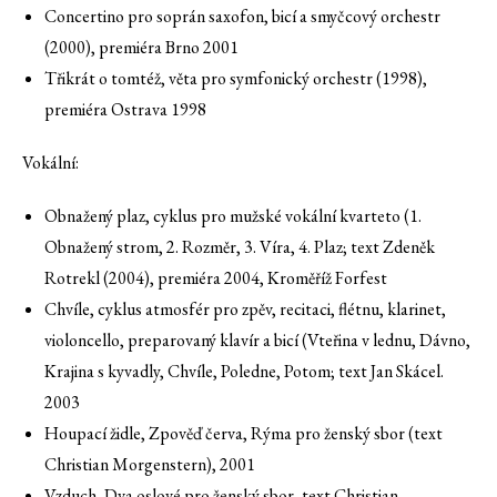
Concertino pro soprán saxofon, bicí a smyčcový orchestr
(2000), premiéra Brno 2001
Třikrát o tomtéž, věta pro symfonický orchestr (1998),
premiéra Ostrava 1998
Vokální:
Obnažený plaz, cyklus pro mužské vokální kvarteto (1.
Obnažený strom, 2. Rozměr, 3. Víra, 4. Plaz; text Zdeněk
Rotrekl (2004), premiéra 2004, Kroměříž Forfest
Chvíle, cyklus atmosfér pro zpěv, recitaci, flétnu, klarinet,
violoncello, preparovaný klavír a bicí (Vteřina v lednu, Dávno,
Krajina s kyvadly, Chvíle, Poledne, Potom; text Jan Skácel.
2003
Houpací židle, Zpověď červa, Rýma pro ženský sbor (text
Christian Morgenstern), 2001
Vzduch, Dva oslové pro ženský sbor, text Christian