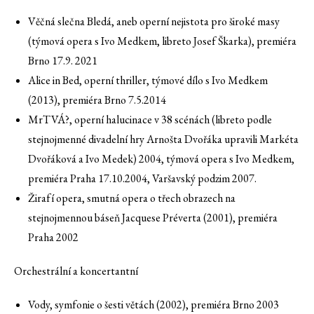
Věčná slečna Bledá, aneb operní nejistota pro široké masy
(týmová opera s Ivo Medkem, libreto Josef Škarka), premiéra
Brno 17.9. 2021
Alice in Bed, operní thriller, týmové dílo s Ivo Medkem
(2013), premiéra Brno 7.5.2014
MrTVÁ?, operní halucinace v 38 scénách (libreto podle
stejnojmenné divadelní hry Arnošta Dvořáka upravili Markéta
Dvořáková a Ivo Medek) 2004, týmová opera s Ivo Medkem,
premiéra Praha 17.10.2004, Varšavský podzim 2007.
Žirafí opera, smutná opera o třech obrazech na
stejnojmennou báseň Jacquese Préverta (2001), premiéra
Praha 2002
Orchestrální a koncertantní
Vody, symfonie o šesti větách (2002), premiéra Brno 2003