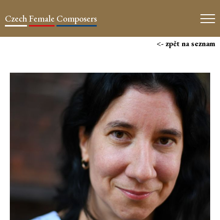
Czech
Female
Composers
<- zpět na seznam