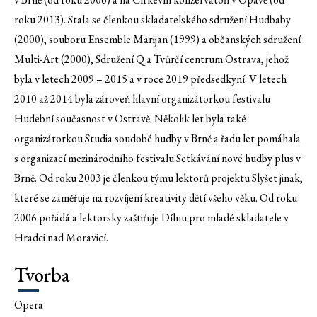
roku 2013). Stala se členkou skladatelského sdružení Hudbaby
(2000), souboru Ensemble Marijan (1999) a občanských sdružení
Multi-Art (2000), Sdružení Q a Tvůrčí centrum Ostrava, jehož
byla v letech 2009 – 2015 a v roce 2019 předsedkyní. V letech
2010 až 2014 byla zároveň hlavní organizátorkou festivalu
Hudební současnost v Ostravě. Několik let byla také
organizátorkou Studia soudobé hudby v Brně a řadu let pomáhala
s organizací mezinárodního festivalu Setkávání nové hudby plus v
Brně. Od roku 2003 je členkou týmu lektorů projektu Slyšet jinak,
které se zaměřuje na rozvíjení kreativity dětí všeho věku. Od roku
2006 pořádá a lektorsky zaštiťuje Dílnu pro mladé skladatele v
Hradci nad Moravicí.
Tvorba
Opera