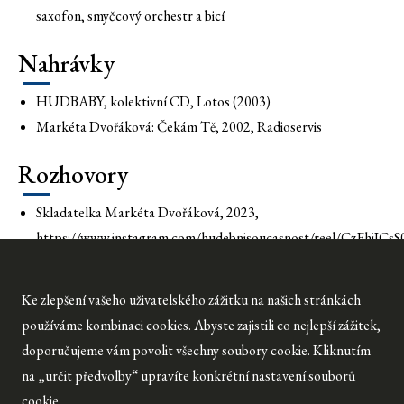
saxofon, smyčcový orchestr a bicí
Nahrávky
HUDBABY, kolektivní CD, Lotos (2003)
Markéta Dvořáková: Čekám Tě, 2002, Radioservis
Rozhovory
Skladatelka Markéta Dvořáková, 2023,
https://www.instagram.com/hudebnisoucasnost/reel/CzEhiICsS
https://hudebnisoucasnost.cz/news/rozhovor-s-marketou-
Ke zlepšení vašeho uživatelského zážitku na našich stránkách
dvorakovou/
používáme kombinaci cookies. Abyste zajistili co nejlepší zážitek,
doporučujeme vám povolit všechny soubory cookie. Kliknutím
na „určit předvolby“ upravíte konkrétní nastavení souborů
cookie.