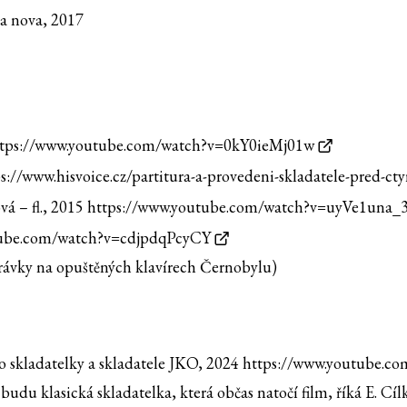
ca nova, 2017
tps://www.youtube.com/watch?v=0kY0ieMj01w
s://www.hisvoice.cz/partitura-a-provedeni-skladatele-pred-c
á – fl., 2015
https://www.youtube.com/watch?v=uyVe1una_
tube.com/watch?v=cdjpdqPcyCY
rávky na opuštěných klavírech Černobylu)
ro skladatelky a skladatele JKO, 2024
https://www.youtube.
udu klasická skladatelka, která občas natočí film, říká E. Cí