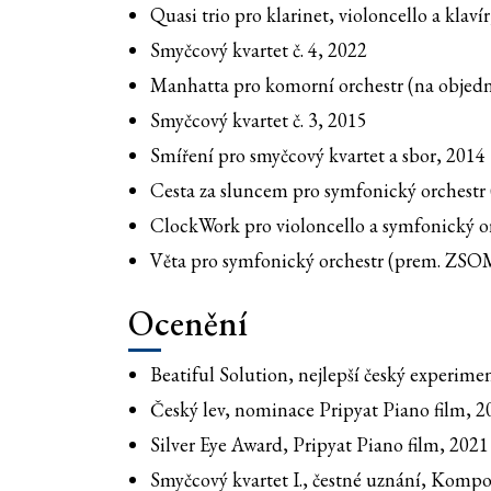
Quasi trio pro klarinet, violoncello a klaví
Smyčcový kvartet č. 4, 2022
Manhatta pro komorní orchestr (na objedn
Smyčcový kvartet č. 3, 2015
Smíření pro smyčcový kvartet a sbor, 2014
Cesta za sluncem pro symfonický orchestr
ClockWork pro violoncello a symfonický 
Věta pro symfonický orchestr (prem. ZSO
Ocenění
Beatiful Solution, nejlepší český experime
Český lev, nominace Pripyat Piano film, 2
Silver Eye Award, Pripyat Piano film, 2021
Smyčcový kvartet I., čestné uznání, Kompo