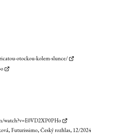
tyricatou-otockou-kolem-slunce/
3o
com/watch?v=E0VD2XP0PHo
lková, Futurissimo, Český rozhlas, 12/2024