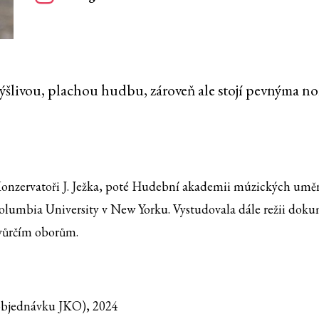
šlivou, plachou hudbu, zároveň ale stojí pevnýma noh
ervatoři J. Ježka, poté Hudební akademii múzických umění
 Columbia University v New Yorku. Vystudovala dále režii do
vůrčím oborům.
 objednávku JKO), 2024