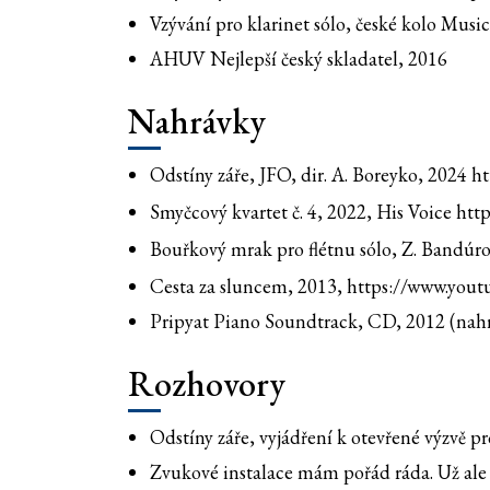
Vzývání pro klarinet sólo, české kolo Musi
AHUV Nejlepší český skladatel, 2016
Nahrávky
Odstíny záře, JFO, dir. A. Boreyko, 2024
ht
Smyčcový kvartet č. 4, 2022, His Voice
http
Bouřkový mrak pro flétnu sólo, Z. Bandúrov
Cesta za sluncem, 2013,
https://www.you
Pripyat Piano Soundtrack, CD, 2012 (nah
Rozhovory
Odstíny záře, vyjádření k otevřené výzvě p
Zvukové instalace mám pořád ráda. Už ale b